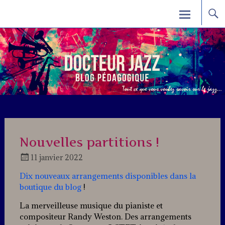
Skip
Docteur Jazz
to
content
Nouvelles partitions !
11 janvier 2022
Docteur
Dix nouveaux arrangements disponibles dans la
Jazz
boutique du blog
!
La merveilleuse musique du pianiste et
compositeur Randy Weston. Des arrangements