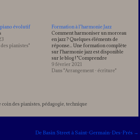
piano évolutif
Formation à l’harmonie Jazz
s
Comment harmoniser un morceau
23
en jazz ? Quelques éléments de
 des pianistes"
réponse... Une formation complète
sur l'harmonie jazz est disponible
sur le blog ! "Comprendre
l'harmonie Jazz" Voir la vidéo
9 février 2021
Dans "Arrangement - écriture"
 coin des pianistes
,
pédagogie
,
technique
4
Comments
De Basin Street à Saint-Germain-Des-Prés
→