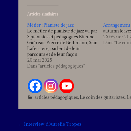
Articles similaires
Métier : Pianiste de jazz
Arrangement 
Le métier de pianiste de jazz vu par
autumn leave
3 pianistes et pédagogues Etienne
25 février 20
Guéreau, Pierre de Bethmann, Stan
Dans "Le coin
Laferriere, parlent de leur
parcours et de leur façon
d'enseigner
20 mai 2025
Dans "articles pédagogiques"
articles pédagogiques
,
Le coin des guitaristes
,
Le
Post
←
Interview d’Aurélie Tropez