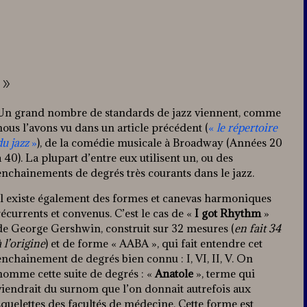
 »
Un grand nombre de standards de jazz viennent, comme
nous l’avons vu dans un article précédent (
«
le répertoire
du jazz
»
), de la comédie musicale à Broadway (Années 20
à 40). La plupart d’entre eux utilisent un, ou des
enchainements de degrés très courants dans le jazz.
Il existe également des formes et canevas harmoniques
récurrents et convenus. C’est le cas de «
I got Rhythm
»
de George Gershwin, construit sur 32 mesures (
en fait 34
à l’origine
) et de forme « AABA », qui fait entendre cet
enchainement de degrés bien connu : I, VI, II, V. On
nomme cette suite de degrés : «
Anatole
», terme qui
viendrait du surnom que l’on donnait autrefois aux
squelettes des facultés de médecine. Cette forme est