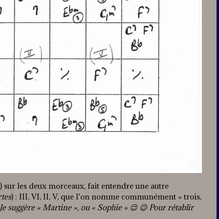
) sur les deux morceaux, fait entendre une autre
rtes
) : III, VI, II, V, que l’on nomme communément « trois,
Je suggère « Martine », ou « Sophie » 😉 😉 Pour rétablir