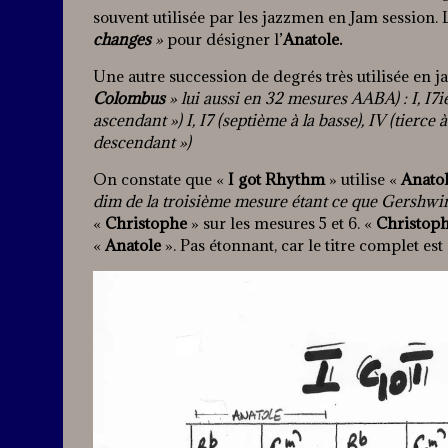
souvent utilisée par les jazzmen en Jam session.
changes
»
pour désigner l’
Anatole.
Une autre succession de degrés très utilisée en ja
Colombus
» lui aussi en 32 mesures AABA) : I, I7iè
ascendant ») I, I7 (septième à la basse), IV (tierce à
descendant »)
On constate que «
I got Rhythm
» utilise «
Anato
dim de la troisième mesure étant ce que Gershwin a
«
Christophe
» sur les mesures 5 et 6. «
Christop
«
Anatole
». Pas étonnant, car le titre complet est 