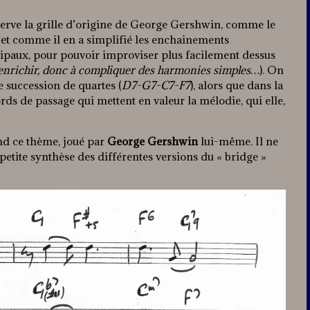
erve la grille d’origine de George Gershwin, comme le
 et comme il en a simplifié les enchainements
ipaux, pour pouvoir improviser plus facilement dessus
à enrichir, donc à compliquer des harmonies simples…
). On
 succession de quartes (
D7-G7-C7-F7
), alors que dans la
ords de passage qui mettent en valeur la mélodie, qui elle,
nd ce thème, joué par
George Gershwin
lui-même. Il ne
etite synthèse des différentes versions du « bridge »