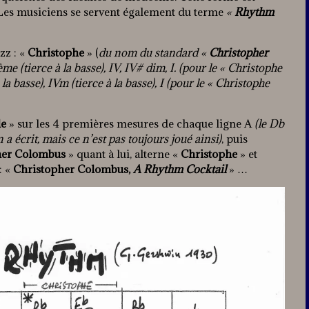
 Les musiciens se servent également du terme
«
Rhythm
zz : «
Christophe
» (
du nom du standard «
Christopher
me (tierce à la basse), IV, IV# dim, I. (pour le « Christophe
 la basse), IVm (tierce à la basse), I (pour le « Christophe
le
» sur les 4 premières mesures de chaque ligne A
(le Db
 écrit, mais ce n’est pas toujours joué ainsi)
, puis
her Colombus
» quant à lui, alterne «
Christophe
» et
: «
Christopher Colombus,
A Rhythm Cocktail
» …