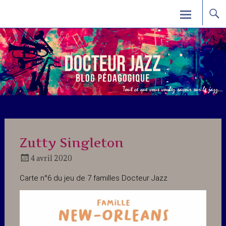
Skip
Docteur Jazz
to
content
Zutty Singleton
4 avril 2020
Docteur
Carte n°6 du jeu de 7 familles Docteur Jazz
Jazz