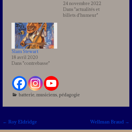
24 novembre 2022
Dans "actualités et
billets d'humeur"
Slam Stewart
18 avril 2020
Dans "contrebasse"
batterie
,
musiciens
,
pédagogie
Post
←
Roy Eldridge
Wellman Braud
→