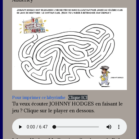
Pour imprimer ce labyrinthe
Clique ICI
Tu veux écouter JOHNNY HODGES en faisant le
jeu ? Clique sur le player en dessous.