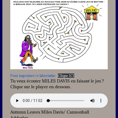
Pour imprimer ce labyrinthe
Clique ICI
Tu veux écouter MILES DAVIS en faisant le jeu ?
Clique sur le player en dessous.
Autumn Leaves Miles Davis/ Cannonball
Adderley