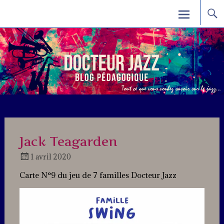
Skip
Docteur Jazz
to
content
Jack Teagarden
1 avril 2020
Docteur
Carte N°9 du jeu de 7 familles Docteur Jazz
Jazz