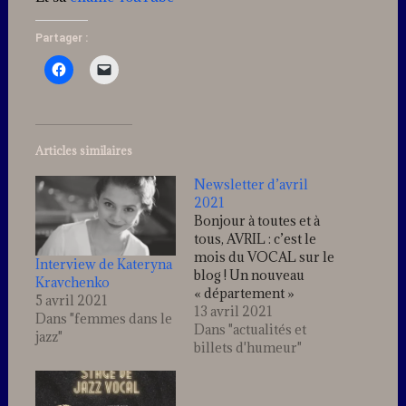
Partager :
Articles similaires
Newsletter d’avril
2021
Bonjour à toutes et à
tous, AVRIL : c’est le
mois du VOCAL sur le
Interview de Kateryna
blog ! Un nouveau
Kravchenko
« département »
5 avril 2021
s’ouvre sur le blog,
13 avril 2021
Dans "femmes dans le
pour tous les
Dans "actualités et
jazz"
vocalistes ! Au menu :
billets d'humeur"
Une formation online
sur le SCAT, qui vous
guide pas à pas pour