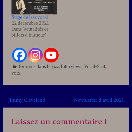
acquérir les bases de
cette
technique. Profitez du
Stage de jazz vocal
prix de lancement…
22 décembre 2021
Dans "actualités et
billets d'humeur"
femmes dans le jazz
,
Interviews
,
Vocal-Scat
,
voix
Leave
a
comment
Post
←
Jimmy Cleveland
Newsletter d’avril 2021
→
navigation
Laissez un commentaire !