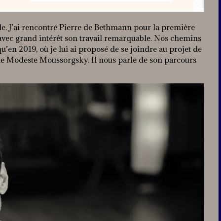
ble. J’ai rencontré Pierre de Bethmann pour la première
i avec grand intérêt son travail remarquable. Nos chemins
u’en 2019, où je lui ai proposé de se joindre au projet de
de Modeste Moussorgsky. Il nous parle de son parcours