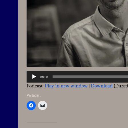
Lecteur
00:00
audio
Podcast:
Play in new window
|
Download
(Durat
Partager :