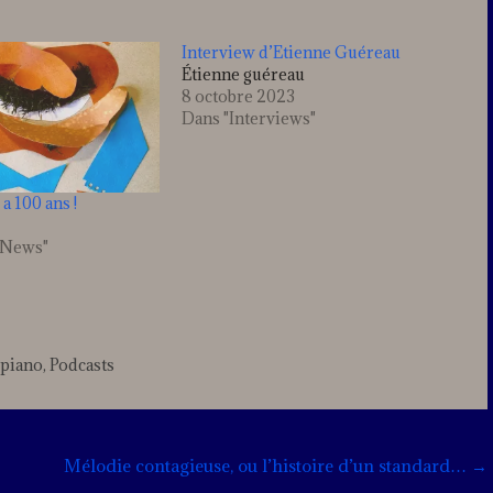
volume.
Interview d’Etienne Guéreau
Étienne guéreau
8 octobre 2023
Dans "Interviews"
a 100 ans !
/ News"
piano
,
Podcasts
Leave
a
comment
Mélodie contagieuse, ou l’histoire d’un standard…
→