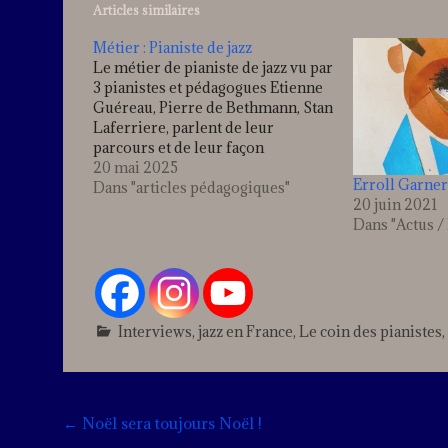
Articles similaires
Métier : Pianiste de jazz
Le métier de pianiste de jazz vu par
3 pianistes et pédagogues Etienne
Guéreau, Pierre de Bethmann, Stan
Laferriere, parlent de leur
parcours et de leur façon
d'enseigner
20 mai 2025
Erroll Garner 
Dans "articles pédagogiques"
20 juin 2021
Dans "Actus 
Interviews
,
jazz en France
,
Le coin des pianistes
,
Post
←
Noël sera toujours Noël !