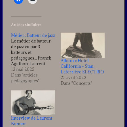
Articles similaires
Métier : Batteur de jazz
Le métier de batteur
de jazz vu par 3
batteurs et
pédagogues... Franck
Album « Hotel
Agulhon, Laurent
California » Stan
Bataille, Stan
13 mai 2025
Laferrière ELECTRIO
Laferrière, parlent de
Dans "articles
25 avril 2022
leur parcours et de
pédagogiques"
Dans "Concerts"
leur façon
d'enseigner.
Interview de Laurent
Bonnot