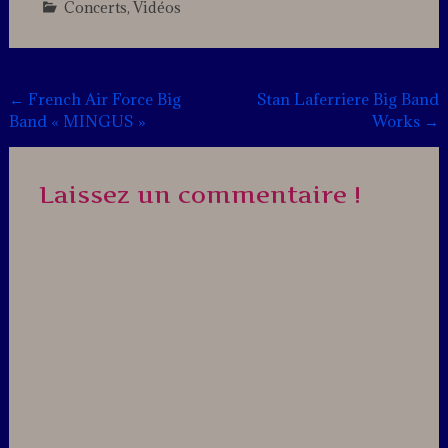
Concerts
,
Vidéos
Leave
a
comment
Post
←
French Air Force Big
Stan Laferriere Big Band
Band « MINGUS »
Works
→
navigation
Laissez un commentaire !