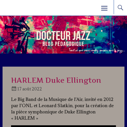
Skip
Docteur Jazz
to
content
HARLEM Duke Ellington
17 août 2022
Docteur
Le Big Band de la Musique de l’Air, invité en 2012
Jazz
par l’ONL et Leonard Slatkin, pour la création de
la pièce symphonique de Duke Ellington
« HARLEM »