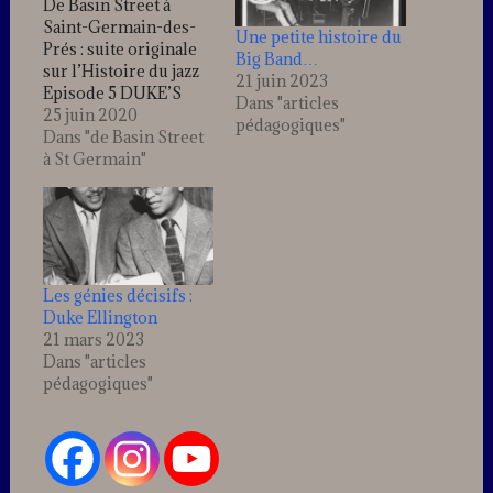
De Basin Street à
Saint-Germain-des-
Une petite histoire du
Prés : suite originale
Big Band…
sur l’Histoire du jazz
21 juin 2023
Episode 5 DUKE’S
Dans "articles
SERENADE (Cotton
25 juin 2020
pédagogiques"
Club/Harlem 1938)
Dans "de Basin Street
L’œuvre de Duke
à St Germain"
Ellington est si riche
et variée que l’on ne
sait par où l’aborder.
Et si parmi les univers
musicaux qu’il a
explorés, certains
Les génies décisifs :
sont d’une rare
Duke Ellington
complexité, il n’a
21 mars 2023
jamais…
Dans "articles
pédagogiques"