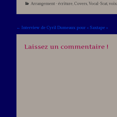
Arrangement - écriture
,
Covers
,
Vocal-Scat
,
voix
Post
←
Interview de Cyril Dumeaux pour « Saxtape »
navigation
Laissez un commentaire !