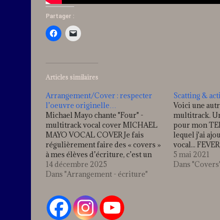
Partager :
Articles similaires
Arrangement/Cover : respecter
Scatting & ac
l’oeuvre originelle…
Voici une aut
Michael Mayo chante "Four" -
multitrack. U
multitrack vocal cover MICHAEL
pour mon TE
MAYO VOCAL COVER Je fais
lequel j'ai aj
régulièrement faire des « covers »
vocal... FEV
à mes élèves d’écriture, c’est un
et enregistré 
5 mai 2021
excellent moyen d’étudier
14 décembre 2025
Willie John, 
Dans "Covers
« l’habillage » avec un cahier des
Dans "Arrangement - écriture"
popularisé pa
charges plus ou moins
Lee en 1958 
contraignant… Alors, petit
Mondragon à
débriefing … Parlons un peu de la
réalisation, de la méthode…