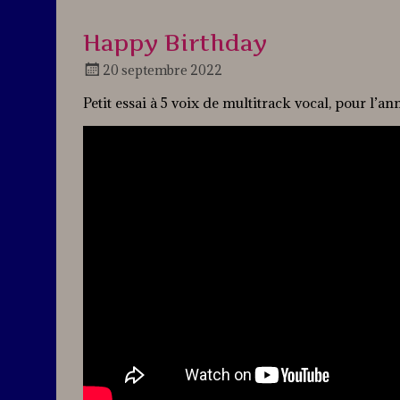
Happy Birthday
20 septembre 2022
Docteur
Petit essai à 5 voix de multitrack vocal, pour l’an
Jazz