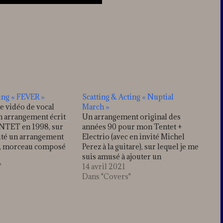
ting « FEVER »
Scatting & Acting « Nuptial
re vidéo de vocal
March »
n arrangement écrit
Un arrangement original des
NTET en 1998, sur
années 90 pour mon Tentet +
outé un arrangement
Electrio (avec en invité Michel
ER, morceau composé
Perez à la guitare), sur lequel je me
en 1956 par Little
suis amusé à ajouter un
mais véritablement
"
arrangement vocal à 8 voix...
14 avril 2021
r la version de Peggy
L'occasion de rendre un petit
Dans "Covers"
(Accompagnée de Joe
hommage à ce collectif du Tentet,
 la…
qui a représenté une partie
importante…