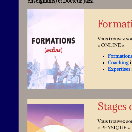
enseignants) et Docteur Jazz.
Formati
Vous trouvez so
« ONLINE »
Formatio
Coaching
i
Expertises
Stages 
Vous trouvez so
« PHYSIQUE »