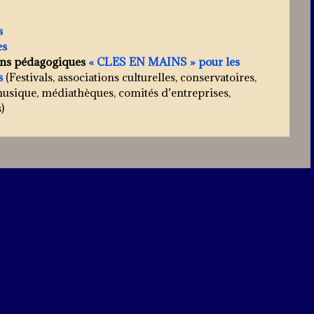
s
es
ons pédagogiques
« CLES EN MAINS » pour les
és
(Festivals, associations culturelles, conservatoires,
musique, médiathèques, comités d’entreprises,
)