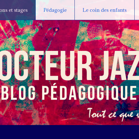
ns et stages
Pédagogie
Le coin des enfants