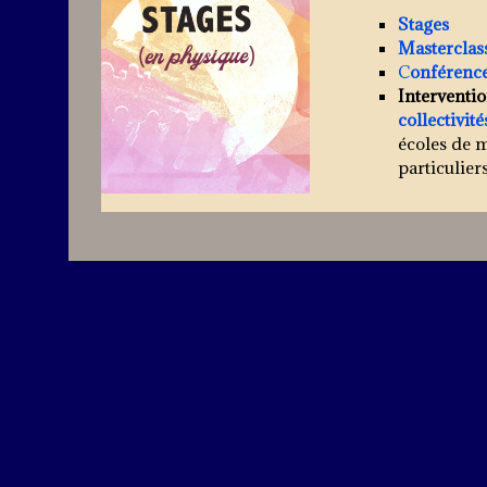
Stages
Masterclas
C
onférenc
Interventi
collectivit
écoles de 
particuliers