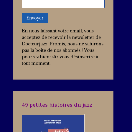
En nous laissant votre email, vous
acceptez de recevoir la newsletter de
Docteurjazz. Promis, nous ne saturons
pas la boîte de nos abonnés ! Vous
pourrez bien-sûr vous désinscrire à
tout moment.
49 petites histoires du jazz