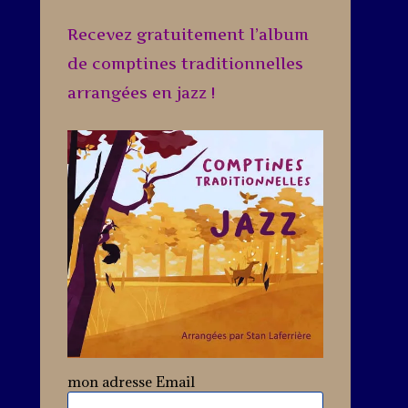
Recevez gratuitement l’album
de comptines traditionnelles
arrangées en jazz !
mon adresse Email