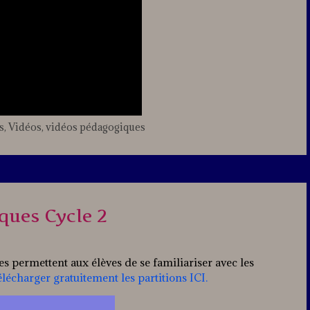
s
,
Vidéos
,
vidéos pédagogiques
Leave
a
comment
iques Cycle 2
les permettent aux élèves de se familiariser avec les
élécharger gratuitement les partitions ICI.