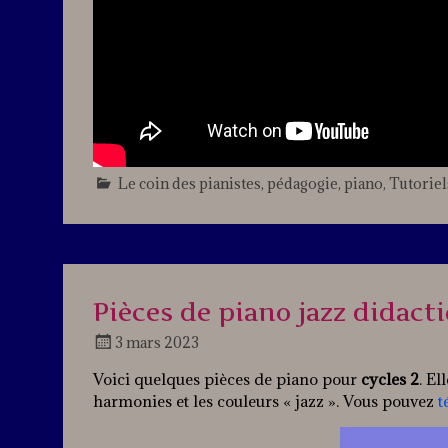
Le coin des pianistes
,
pédagogie
,
piano
,
Tutoriel
Pièces de piano jazz didact
3 mars 2023
Docteur
Voici quelques pièces de piano pour
cycles 2
. El
Jazz
harmonies et les couleurs « jazz ». Vous pouvez
t