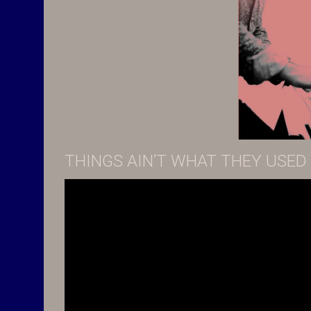
THINGS AIN’T WHAT THEY USED