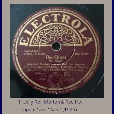
1
Jelly Roll Morton & Red Hot
Peppers
“The Chant”
(1926)