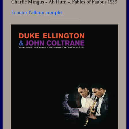
Charlie Mingus « Ah Hum ». Fables of Faubus 1959
Ecouter l’album complet