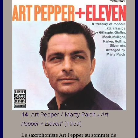
14
Art Pepper / Marty Paich
« Art
Pepper + Eleven”
(1959)
Le saxophoniste Art Pepper au sommet de