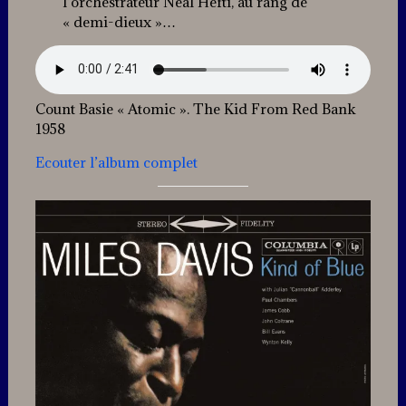
l’orchestrateur Neal Hefti, au rang de
« demi-dieux »…
Count Basie « Atomic ». The Kid From Red Bank
1958
Ecouter l’album complet