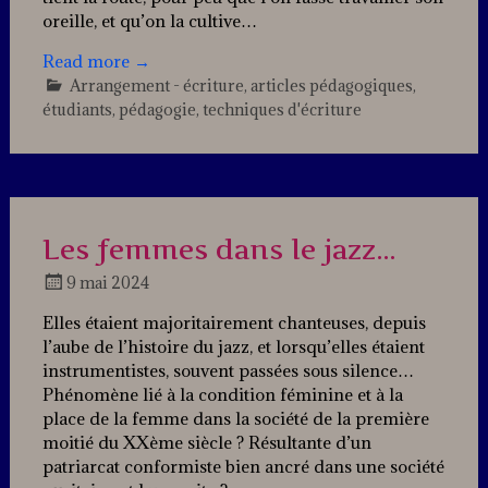
oreille, et qu’on la cultive…
Read more
→
Arrangement - écriture
,
articles pédagogiques
,
étudiants
,
pédagogie
,
techniques d'écriture
Leave
a
comment
Les femmes dans le jazz…
9 mai 2024
Docteur
Elles étaient majoritairement chanteuses, depuis
Jazz
l’aube de l’histoire du jazz, et lorsqu’elles étaient
instrumentistes, souvent passées sous silence…
Phénomène lié à la condition féminine et à la
place de la femme dans la société de la première
moitié du XXème siècle ? Résultante d’un
patriarcat conformiste bien ancré dans une société