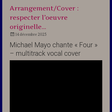
Arrangement/Cover :
respecter l’oeuvre
originelle…
14 décembre 2025
Docteur
Michael Mayo chante « Four »
Jazz
– multitrack vocal cover