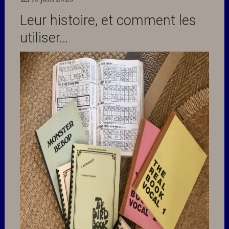
Docteur
Leur histoire, et comment les
Jazz
utiliser…