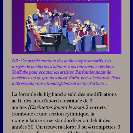
NB : Cet article contient des audios représentatifs. Les
images de pochettes d’albums vous renvoient à des liens
YouTube pour écouter les artistes.
Parfois les noms de
musiciens ou de groupes
aussi. Enfin, une sélection de liens
intéressants vous attend également en fin d’article…
La formule du big band a subi des modifications
au fil des ans, d’abord constituée de 3
anches
(Clarinettes jouant le saxo),
2 cornets, 1
trombone et une section rythmique, la
nomenclature va se standardiser au début des
années 30. On trouvera alors : 3 ou 4 trompettes, 3