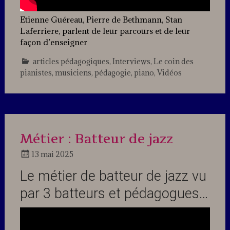
Etienne Guéreau, Pierre de Bethmann, Stan
Laferriere, parlent de leur parcours et de leur
façon d’enseigner
articles pédagogiques
,
Interviews
,
Le coin des
pianistes
,
musiciens
,
pédagogie
,
piano
,
Vidéos
1
Comment
Métier : Batteur de jazz
13 mai 2025
Docteur
Le métier de batteur de jazz vu
Jazz
par 3 batteurs et pédagogues…