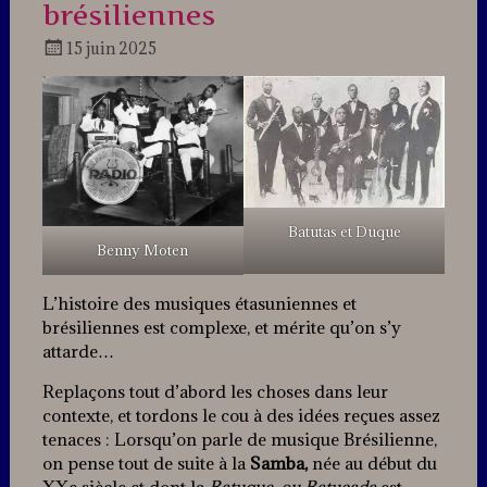
brésiliennes
15 juin 2025
Docteur
Jazz
Batutas et Duque
Benny Moten
L’histoire des musiques étasuniennes et
brésiliennes est complexe, et mérite qu’on s’y
attarde…
Replaçons tout d’abord les choses dans leur
contexte, et tordons le cou à des idées reçues assez
tenaces : Lorsqu’on parle de musique Brésilienne,
on pense tout de suite à la
Samba,
née au début du
XXe siècle et dont la
Batuque, ou Batucada
est