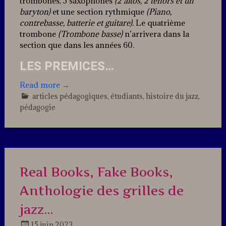
trombones, 5 saxophones
(2 altos, 2 ténors et un
baryton)
et une section rythmique
(Piano,
contrebasse, batterie et guitare).
Le quatrième
trombone
(Trombone basse)
n’arrivera dans la
section que dans les années 60.
LES PREMICES…
Read more
→
articles pédagogiques
,
étudiants
,
histoire du jazz
,
pédagogie
6
Comments
Real Books, Fake Books,
Anthologie des grilles de
jazz…
15 juin 2023