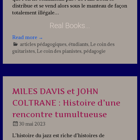
distribue et se vend alors sous le manteau de façon
totalement illégale…
Real Books…
Read more
→
articles pédagogiques
,
étudiants
,
Le coin des
guitaristes
,
Le coin des pianistes
,
pédagogie
Leave
a
comment
MILES DAVIS et JOHN
COLTRANE : Histoire d’une
rencontre tumultueuse
30 mai 2023
Docteur
L’histoire du jazz est riche d’histoires de
Jazz