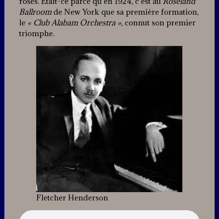
roses. Était-ce parce qu’en 1924, c’est au
Roseland
Ballroom
de New York que sa première formation,
le
« Club Alabam Orchestra »,
connut son premier
triomphe.
Fletcher Henderson