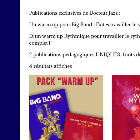
Publications exclusives de Docteur Jazz :
Un warm up pour Big Band ! Faites travailler le son
Et un warm up Rythmique pour travailler le rythm
complet !
2 publications pédagogiques UNIQUES, fruits de
Trié
4 résultats affichés
du
plus
récent
au
plus
ancien