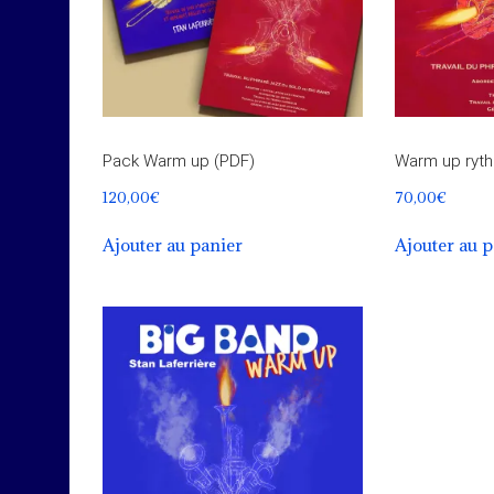
Pack Warm up (PDF)
Warm up ryth
120,00
€
70,00
€
Ajouter au panier
Ajouter au 