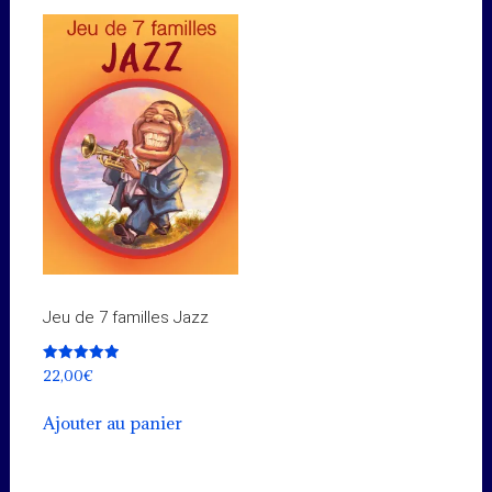
Jeu de 7 familles Jazz
Note
22,00
€
5.00
sur 5
Ajouter au panier