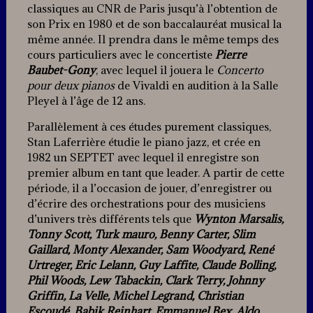
classiques au CNR de Paris jusqu’à l’obtention de
son Prix en 1980 et de son baccalauréat musical la
même année. Il prendra dans le même temps des
cours particuliers avec le concertiste
Pierre
Baubet-Gony
, avec lequel il jouera le
Concerto
pour deux pianos
de Vivaldi en audition à la Salle
Pleyel à l’âge de 12 ans.
Parallèlement à ces études purement classiques,
Stan Laferrière étudie le piano jazz, et crée en
1982 un SEPTET avec lequel il enregistre son
premier album en tant que leader. A partir de cette
période, il a l’occasion de jouer, d’enregistrer ou
d’écrire des orchestrations pour des musiciens
d’univers très différents tels que
Wynton Marsalis,
Tonny Scott, Turk mauro, Benny Carter, Slim
Gaillard, Monty Alexander, Sam Woodyard, René
Urtreger, Eric Lelann, Guy Laffite, Claude Bolling,
Phil Woods, Lew Tabackin, Clark Terry, Johnny
Griffin, La Velle, Michel Legrand, Christian
Escoudé, Babik Reinhart, Emmanuel Bex, Aldo