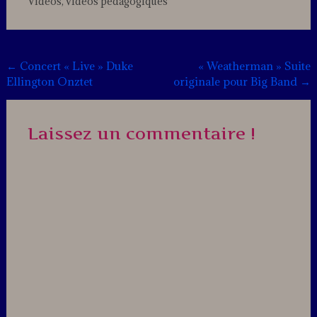
Vidéos
,
vidéos pédagogiques
Leave
a
comment
Post
←
Concert « Live » Duke
« Weatherman » Suite
Ellington Onztet
originale pour Big Band
→
navigation
Laissez un commentaire !