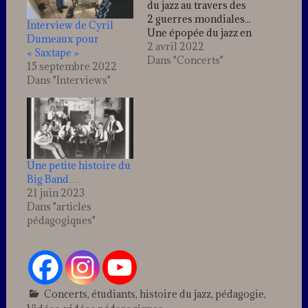
du jazz au travers des
2 guerres mondiales...
Interview de Cyril
Une épopée du jazz en
Dumeaux pour
grand orchestre, vue
2 avril 2022
« Saxtape »
au travers des deux
Dans "Concerts"
15 septembre 2022
débarquements alliés
Dans "Interviews"
en 1917 et 1944 Tous
les arrangements sont
originaux. Les
partitions de cette
saga sont disponibles
dans la boutique
Une petite histoire du
Glenn Miller,…
Big Band…
21 juin 2023
Dans "articles
pédagogiques"
Concerts
,
étudiants
,
histoire du jazz
,
pédagogie
,