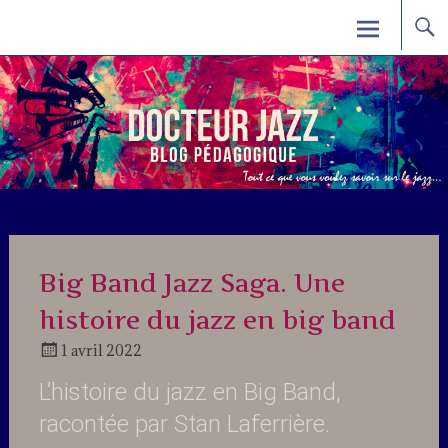
Skip
Docteur Jazz
to
content
Big Band Jazz Saga. Une
histoire du jazz en big band
1 avril 2022
Docteur
L’histoire du jazz en Big Band,
Jazz
racontée par Stan Laferrière.