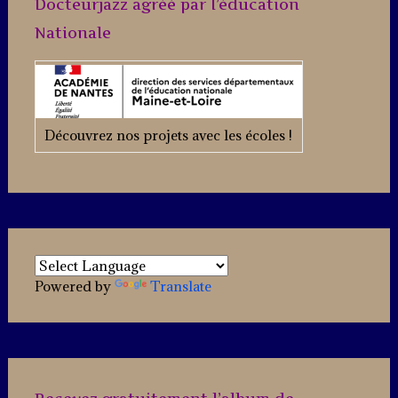
Docteurjazz agréé par l’éducation
Sie
Nationale
wie
ein
König
Découvrez nos projets avec les écoles !
in
Österreich
Kingmaker
Casino
bietet
österreichischen
Powered by
Translate
Spielern
ein
wahrhaft
königliches
Spielerlebnis.
Mit