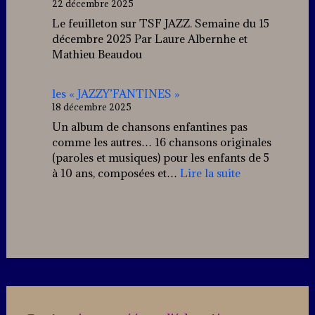
22 décembre 2025
Le feuilleton sur TSF JAZZ. Semaine du 15
décembre 2025 Par Laure Albernhe et
Mathieu Beaudou
les « JAZZY’FANTINES »
18 décembre 2025
Un album de chansons enfantines pas
comme les autres… 16 chansons originales
(paroles et musiques) pour les enfants de 5
:
à 10 ans, composées et…
Lire la suite
les
« JAZZY’FANT
Kingmaker
Casino
–
Spielen