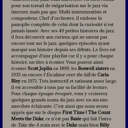
pour son travail de vulgarisation sur le jazz via
internet, mais pas que. Multi instrumentiste et
compositeur, Chef d’orchestre, il endosse la
panoplie complète de celui dont la curiosité n’est
jamais lassée. Avec ses 49 petites histoires du jazz,
il fera découvrir aux curieux qui ne savent pas
encore tout sur le jazz, quelques épisodes ayant
marqué son histoire depuis ses débuts. Le livre est
accompagné d’une playlist car il y a pour chaque
histoire, un titre à écouter. Vous pouvez ainsi
écouter
Scott Joplin
en 1899, les
Boswell sisters
en
1935 ou encore l’
Escalator over the hill
de
Carla
Bley
en 1971. Très instructif et ratissant assez large,
il est accessible à tous par sa facilité de lecture.
Pour chaque époque évoquée, vous y croiserez
quelques grands noms du jazz avec en sus une
anecdote éclairante. C’est ainsi que nous avons
appris que sur le disque
First Time ! The Count
Meets the Duke
, ce n’est pas
Basie
qui fait l’intro
de
Take the A train
avec le
Duke
mais bien
Billy