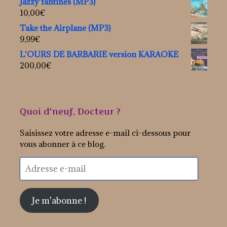
Jazzy'fantines (MP3)
10,00
€
Take the Airplane (MP3)
9,99
€
L'OURS DE BARBARIE version KARAOKE
200,00
€
Quoi d'neuf, Docteur ?
Saisissez votre adresse e-mail ci-dessous pour
vous abonner à ce blog.
Adresse
e-
mail
Je m'abonne !