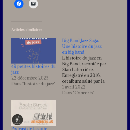
Articles similaires
Big Band Jazz Saga.
Une histoire du jazz
en big band
L'histoire du jazz en
Big Band, racontée par
49 petites histoires du
Stan Laferrière.
jazz
Enregistré en 2016,
22 décembre 2025
cet album salué par la
Dans "histoire du jazz"
critique, retrace la
1 avril 2022
grande épopée des big
Dans "Concerts"
bands, au travers de
compositions
originales "Dans le
style de...". Enregistré
dans les conditions du
direct, les musiciens
Podcast de la suite