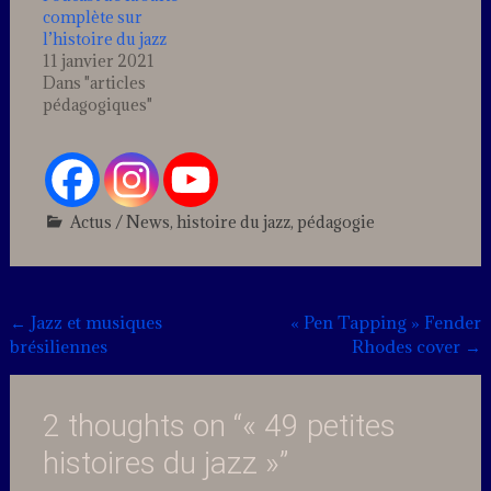
de Big One réalisent
complète sur
une prouesse
l’histoire du jazz
stylistique…
11 janvier 2021
Dans "articles
pédagogiques"
Actus / News
,
histoire du jazz
,
pédagogie
2
Comments
Post
←
Jazz et musiques
« Pen Tapping » Fender
brésiliennes
Rhodes cover
→
navigation
2 thoughts on “
« 49 petites
histoires du jazz »
”