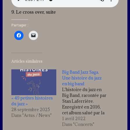
9. Le cross over, suite
Partager :
Articles similaires
Big Band Jazz Saga.
Une histoire du jazz
en big band
L'histoire du jazz en
Big Band, racontée par
« 49 petites histoires
Stan Laferrière.
du jazz »
Enregistré en 2016,
28 septembre 2025
cet album salué par la
Dans "Actus / News"
critique, retrace la
1 avril 2022
grande épopée des big
Dans "Concerts"