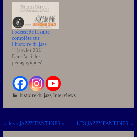
bands, au travers de
compositions
originales "Dans le
style de...". Enregistré
dans les conditions du
direct, les musiciens
Podcast de la suite
de Big One réalisent
complète sur
une prouesse
l’histoire du jazz
stylistique…
11 janvier 2021
Dans "articles
pédagogiques"
histoire du jazz
,
Interviews
Leave
a
comment
Post
←
les « JAZZY’FANTINES »
LES JAZZY’FANTINES
→
navigation